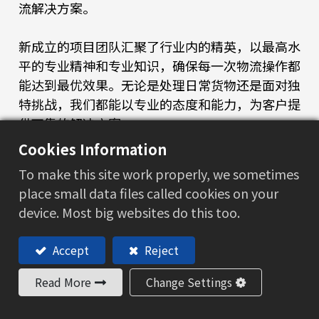
流解决方案。
新成立的项目团队汇聚了行业内的精英，以最高水
平的专业精神和专业知识，确保每一次物流操作都
能达到最优效果。无论是处理日常货物还是面对独
特挑战，我们都能以专业的态度和能力，为客户提
供可靠的解决方案。
Cookies Information
专业领域涵盖化学品和危险品、散杂货物、滚装/
To make this site work properly, we sometimes
滚卸服务、超限货物以及铁路运输等多个领域。这
place small data files called cookies on your
种全面的服务能力，使得我们能够灵活应对各种复
device. Most big websites do this too.
杂和独特的物流需求，为客户提供一站式、全方位
的物流解决方案。
Accept
Reject
滚装/滚卸(RORO)服务：
Read More
Change Settings
车辆和机械运输方面提供无缝对接的滚装/滚卸服
务。通过高效的装卸程序和专业的操作团队，确保